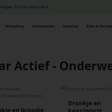
ringen: 9.5/10
Early Bird
Schoolbus
Activiteiten
Locaties
Eten & Drink
ar Actief - Onderw
Drankje en
kje en broodje
kaas/worst