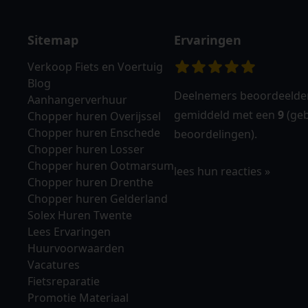
Sitemap
Ervaringen
Verkoop Fiets en Voertuig
Blog
Deelnemers beoordeelden
Aanhangerverhuur
gemiddeld met een
9
(geb
Chopper huren Overijssel
Chopper huren Enschede
beoordelingen).
Chopper huren Losser
Chopper huren Ootmarsum
lees hun reacties
Chopper huren Drenthe
Chopper huren Gelderland
Solex Huren Twente
Lees Ervaringen
Huurvoorwaarden
Vacatures
Fietsreparatie
Promotie Materiaal