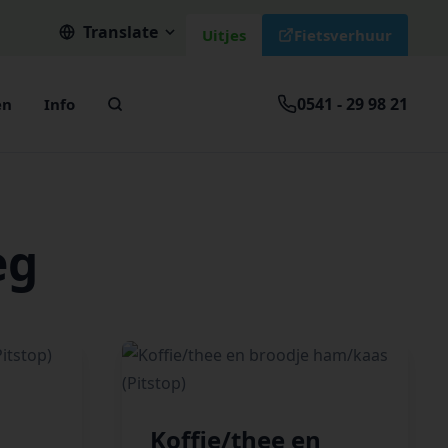
Translate
Uitjes
Fietsverhuur
0541 - 29 98 21
en
Info
eg
Koffie/thee en