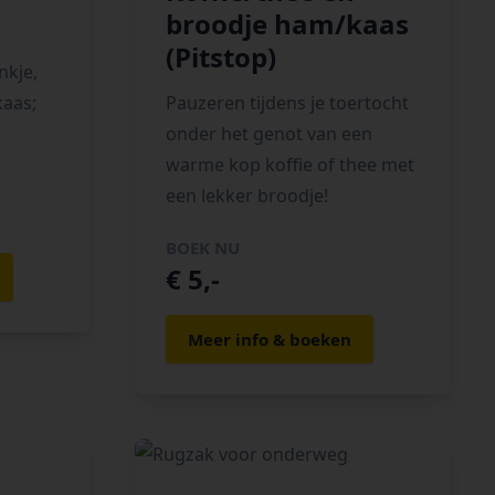
broodje ham/kaas
(Pitstop)
nkje,
kaas;
Pauzeren tijdens je toertocht
onder het genot van een
warme kop koffie of thee met
een lekker broodje!
BOEK NU
€ 5,-
Meer info & boeken