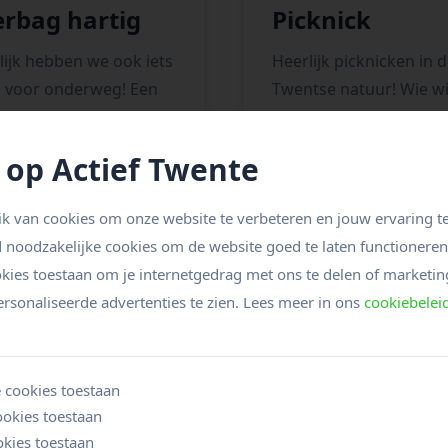
rbag hartig
Picknick
lijk hebben we ook iets
Heerlijk picknicken in 
s voor onderweg! Een
Twentse natuur! Wie wi
en een droogje voor
nu niet?
 je pauze.
 op Actief Twente
BOEK NU
€ 16,-
NU
75
k van cookies om onze website te verbeteren en jouw ervaring te
d noodzakelijke cookies om de website goed te laten functionere
Meer info & boeken
okies toestaan om je internetgedrag met ons te delen of marketin
 info & boeken
rsonaliseerde advertenties te zien. Lees meer in ons
cookiebelei
 cookies toestaan
ookies toestaan
kies toestaan