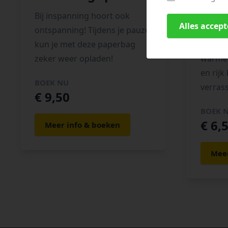
War
Bij inspanning hoort ook
Alles accep
ontspanning! Tijdens je pauze
Zin in 
kun je met deze paperbag
of als 
zeker weer opladen!
warme 
en rijk
BOEK NU
verrass
€ 9,50
BOEK 
€ 6,
Meer info & boeken
Meer