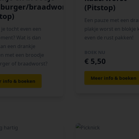
burger/braadworst
(Pitstop)
stop)
Een pauze met een dra
 je tocht even een
plakje worst en blokje 
ment? Wat is dan
even de rust pakken!
dan een drankje
BOEK NU
n met een broodje
€ 5,50
ger of braadworst?
Meer info & boeken
 info & boeken