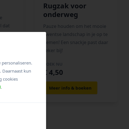
Rugzak voor
onderweg
de
l dat
Pauze houden om het mooie
Twentse landschap in je op te
nemen! Een snackje past daar
zeker bij!
 personaliseren.
BOEK NU
€ 4,50
n. Daarnaast kun
g cookies
d
.
Meer info & boeken