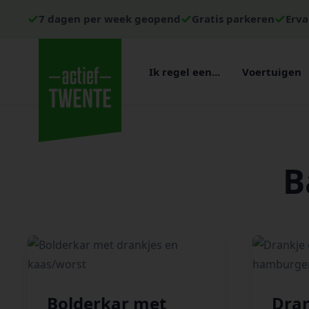
7 dagen per week geopend
Gratis parkeren
Erva
Ik regel een...
Voertuigen
B
Bolderkar met
Dran