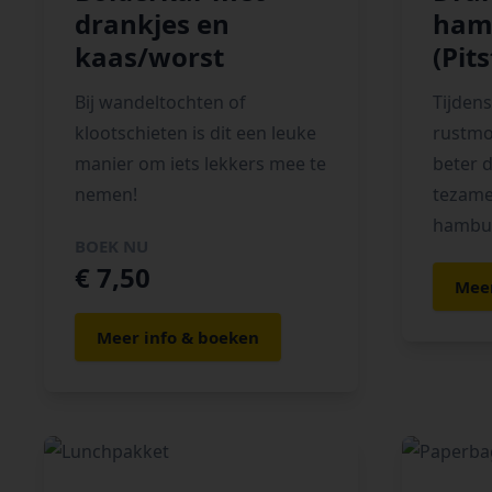
drankjes en
ham
kaas/worst
(Pit
Bij wandeltochten of
Tijdens
klootschieten is dit een leuke
rustmo
manier om iets lekkers mee te
beter 
nemen!
tezame
hambur
BOEK NU
€ 7,50
Meer
Meer info & boeken