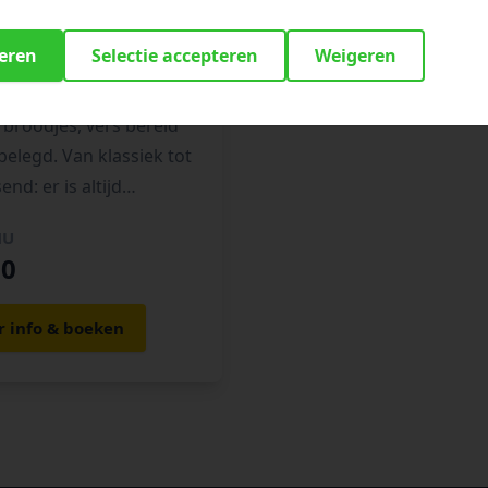
me Broodjes
teren
Selectie accepteren
Weigeren
iets lekkers tussendoor
afsluiter? Kies uit onze
broodjes, vers bereid
 belegd. Van klassiek tot
end: er is altijd…
NU
50
 info & boeken