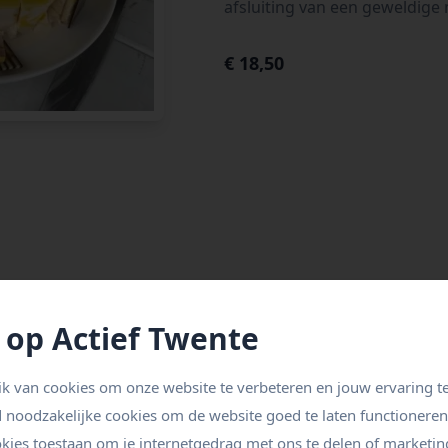
afsluiting van een geweldige 
€ 18,50
rois
 op Actief Twente
k van cookies om onze website te verbeteren en jouw ervaring te
d noodzakelijke cookies om de website goed te laten functionere
okies toestaan om je internetgedrag met ons te delen of marketin