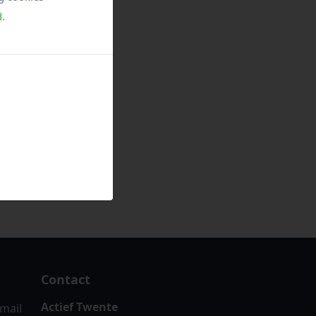
d
.
Contact
Actief Twente
-mail