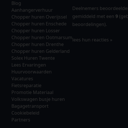
Blog
Deelnemers beoordeelden
Aanhangerverhuur
gemiddeld met een
9
(geb
Chopper huren Overijssel
Chopper huren Enschede
beoordelingen).
Chopper huren Losser
Chopper huren Ootmarsum
lees hun reacties
Chopper huren Drenthe
Chopper huren Gelderland
Solex Huren Twente
Lees Ervaringen
Huurvoorwaarden
Vacatures
Fietsreparatie
Promotie Materiaal
Volkswagen busje huren
Bagagetransport
Cookiebeleid
Partners