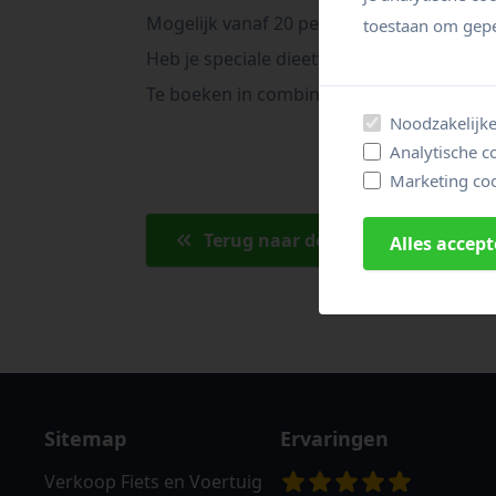
Mogelijk vanaf 20 personen of betalend 
toestaan om gepe
Heb je speciale dieetwensen? Laat het on
Te boeken in combinatie met een van onz
Noodzakelijke
Analytische c
Marketing coo
Terug naar de vorige pagina
Alles accep
Sitemap
Ervaringen
Verkoop Fiets en Voertuig