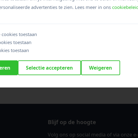
voor 20 personen
rsonaliseerde advertenties te zien. Lees meer in ons
cookiebelei
s weten
e dinermogelijkheden. Bekijk
hier
de mogelijkheden
 cookies toestaan
ookies toestaan
kies toestaan
Bekijk alle mogelijkheden
teren
Selectie accepteren
Weigeren
Blijf op de hoogte
Volg ons op social media of via onze e