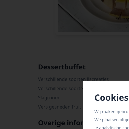
Dessertbuffet
Verschillende soorten ijscreaties
Verschillende soorten huisgemaakte bava
Cookies
Slagroom
Vers gesneden fruit
Wij maken gebrui
We plaatsen altij
Overige informatie
je analytische co