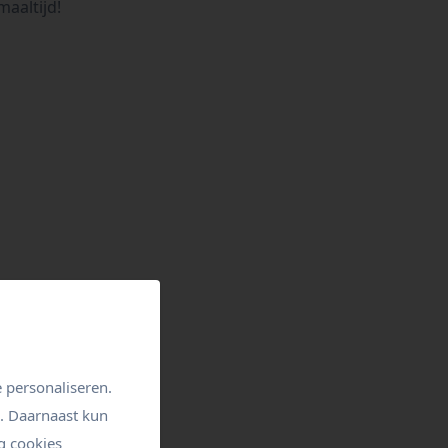
maaltijd!
 personaliseren.
n. Daarnaast kun
g cookies